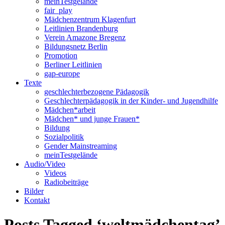
meinTestgelände
fair_play
Mädchenzentrum Klagenfurt
Leitlinien Brandenburg
Verein Amazone Bregenz
Bildungsnetz Berlin
Promotion
Berliner Leitlinien
gap-europe
Texte
geschlechterbezogene Pädagogik
Geschlechterpädagogik in der Kinder- und Jugendhilfe
Mädchen*arbeit
Mädchen* und junge Frauen*
Bildung
Sozialpolitik
Gender Mainstreaming
meinTestgelände
Audio/Video
Videos
Radiobeiträge
Bilder
Kontakt
Posts Tagged ‘weltmädchentag’