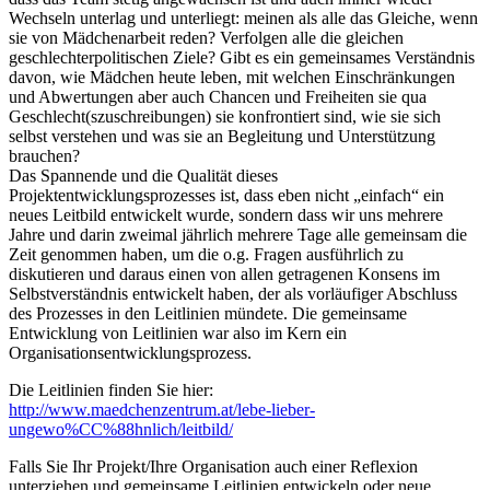
Wechseln unterlag und unterliegt: meinen als alle das Gleiche, wenn
sie von Mädchenarbeit reden? Verfolgen alle die gleichen
geschlechterpolitischen Ziele? Gibt es ein gemeinsames Verständnis
davon, wie Mädchen heute leben, mit welchen Einschränkungen
und Abwertungen aber auch Chancen und Freiheiten sie qua
Geschlecht(szuschreibungen) sie konfrontiert sind, wie sie sich
selbst verstehen und was sie an Begleitung und Unterstützung
brauchen?
Das Spannende und die Qualität dieses
Projektentwicklungsprozesses ist, dass eben nicht „einfach“ ein
neues Leitbild entwickelt wurde, sondern dass wir uns mehrere
Jahre und darin zweimal jährlich mehrere Tage alle gemeinsam die
Zeit genommen haben, um die o.g. Fragen ausführlich zu
diskutieren und daraus einen von allen getragenen Konsens im
Selbstverständnis entwickelt haben, der als vorläufiger Abschluss
des Prozesses in den Leitlinien mündete. Die gemeinsame
Entwicklung von Leitlinien war also im Kern ein
Organisationsentwicklungsprozess.
Die Leitlinien finden Sie hier:
http://www.maedchenzentrum.at/lebe-lieber-
ungewo%CC%88hnlich/leitbild/
Falls Sie Ihr Projekt/Ihre Organisation auch einer Reflexion
unterziehen und gemeinsame Leitlinien entwickeln oder neue