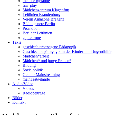
meinTestgelände
fair_play
Mädchenzentrum Klagenfurt
Leitlinien Brandenburg
Verein Amazone Bregenz
Bildungsnetz Berlin
Promotion
Berliner Leitlinien
gap-europe
Texte
geschlechterbezogene Pädagogik
Geschlechterpädagogik in der Kinder- und Jugendhilfe
Mädchen*arbeit
Mädchen* und junge Frauen*
Bildung
Sozialpolitik
Gender Mainstreaming
meinTestgelände
Audio/Video
Videos
Radiobeiträge
Bilder
Kontakt